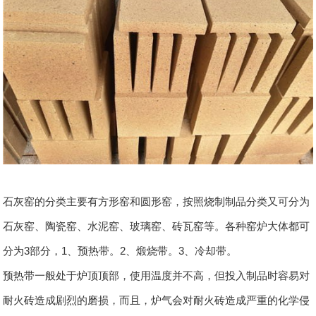
石灰窑的分类主要有方形窑和圆形窑，按照烧制制品分类又可分为
石灰窑、陶瓷窑、水泥窑、玻璃窑、砖瓦窑等。各种窑炉大体都可
分为3部分，1、预热带。2、煅烧带。3、冷却带。
预热带一般处于炉顶顶部，使用温度并不高，但投入制品时容易对
耐火砖造成剧烈的磨损，而且，炉气会对耐火砖造成严重的化学侵