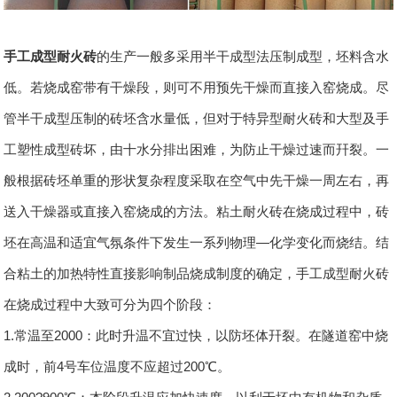
手工成型耐火砖
的生产一般多采用半干成型法压制成型，坯料含水
低。若烧成窑带有干燥段，则可不用预先干燥而直接入窑烧成。尽
管半干成型压制的砖坯含水量低，但对于特异型耐火砖和大型及手
工塑性成型砖坏，由十水分排出困难，为防止干燥过速而幵裂。一
般根据砖坯单重的形状复杂程度采取在空气中先干燥一周左右，再
送入干燥器或直接入窑烧成的方法。粘土耐火砖在烧成过程中，砖
坯在高温和适宜气氛条件下发生一系列物理—化学变化而烧结。结
合粘土的加热特性直接影响制品烧成制度的确定，手工成型耐火砖
在烧成过程中大致可分为四个阶段：
1.常温至2000：此时升温不宜过快，以防坯体幵裂。在隧道窑中烧
成时，前4号车位温度不应超过200℃。