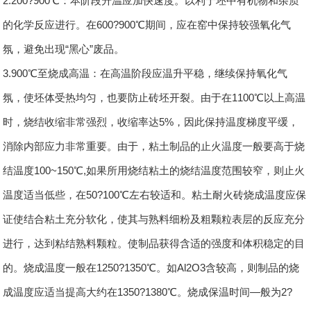
2.200?900℃：本阶段升温应加快速度。以利于坯中有机物和杂质
的化学反应进行。在600?900℃期间，应在窑中保持较强氧化气
氛，避免出现“黑心”废品。
3.900℃至烧成高温：在高温阶段应温升平稳，继续保持氧化气
氛，使坯体受热均匀，也要防止砖坯开裂。由于在1100℃以上高温
时，烧结收缩非常强烈，收缩率达5%，因此保持温度梯度平缓，
消除内部应力非常重要。由于，粘土制品的止火温度一般要高于烧
结温度100~150℃,如果所用烧结粘土的烧结温度范围较窄，则止火
温度适当低些，在50?100℃左右较适和。粘土耐火砖烧成温度应保
证使结合粘土充分软化，使其与熟料细粉及粗颗粒表层的反应充分
进行，达到粘结熟料颗粒。使制品获得含适的强度和体积稳定的目
的。烧成温度一般在1250?1350℃。如Al2O3含较高，则制品的烧
成温度应适当提高大约在1350?1380℃。烧成保温时间—般为2?