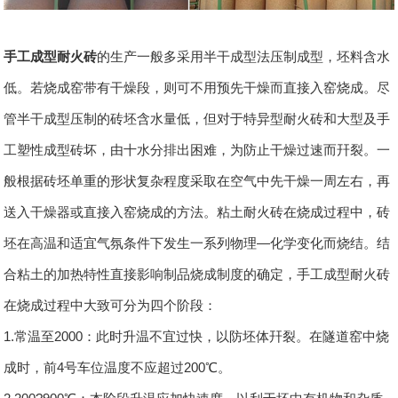
手工成型耐火砖
的生产一般多采用半干成型法压制成型，坯料含水
低。若烧成窑带有干燥段，则可不用预先干燥而直接入窑烧成。尽
管半干成型压制的砖坯含水量低，但对于特异型耐火砖和大型及手
工塑性成型砖坏，由十水分排出困难，为防止干燥过速而幵裂。一
般根据砖坯单重的形状复杂程度采取在空气中先干燥一周左右，再
送入干燥器或直接入窑烧成的方法。粘土耐火砖在烧成过程中，砖
坯在高温和适宜气氛条件下发生一系列物理—化学变化而烧结。结
合粘土的加热特性直接影响制品烧成制度的确定，手工成型耐火砖
在烧成过程中大致可分为四个阶段：
1.常温至2000：此时升温不宜过快，以防坯体幵裂。在隧道窑中烧
成时，前4号车位温度不应超过200℃。