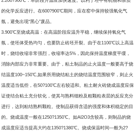
2.200?900℃：本阶段升温应加快速度。以利于坯中有机物和杂质
的化学反应进行。在600?900℃期间，应在窑中保持较强氧化气
氛，避免出现“黑心”废品。
3.900℃至烧成高温：在高温阶段应温升平稳，继续保持氧化气
氛，使坯体受热均匀，也要防止砖坯开裂。由于在1100℃以上高温
时，烧结收缩非常强烈，收缩率达5%，因此保持温度梯度平缓，
消除内部应力非常重要。由于，粘土制品的止火温度一般要高于烧
结温度100~150℃,如果所用烧结粘土的烧结温度范围较窄，则止火
温度适当低些，在50?100℃左右较适和。粘土耐火砖烧成温度应保
证使结合粘土充分软化，使其与熟料细粉及粗颗粒表层的反应充分
进行，达到粘结熟料颗粒。使制品获得含适的强度和体积稳定的目
的。烧成温度一般在1250?1350℃。如Al2O3含较高，则制品的烧
成温度应适当提高大约在1350?1380℃。烧成保温时间—般为2?