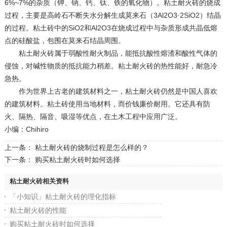
6%~7%的杂质（钾、钠、钙、钛、铁的氧化物）。粘土耐火砖的烧成
过程，主要是高岭石不断失水分解生成莫来石（3Al2O3·2SiO2）结晶
的过程。粘土砖中的SiO2和Al2O3在烧成过程中与杂质形成共晶低熔
点的硅酸盐，包围在莫来石结晶周围。
粘土耐火砖属于弱酸性耐火制品，能抵抗酸性熔渣和酸性气体的
侵蚀，对碱性物质的抵抗能力稍差。粘土耐火砖的热性能好，耐急冷
急热。
作为世界上古老的建筑材料之一，粘土耐火砖仍然是中国人喜欢
的建筑材料。粘土砖使用当地材料，而价钱廉价耐用。它还具有防
火、隔热、隔音、吸湿等优点，在土木工程中应用广泛。
小编：Chihiro
上一条：
粘土耐火砖的烧制过程是怎么样的？
下一条：
购买粘土耐火砖时如何选择
粘土耐火砖相关资料
「小知识」粘土耐火砖的理化指标
粘土耐火砖的性能
购买粘土耐火砖时如何选择