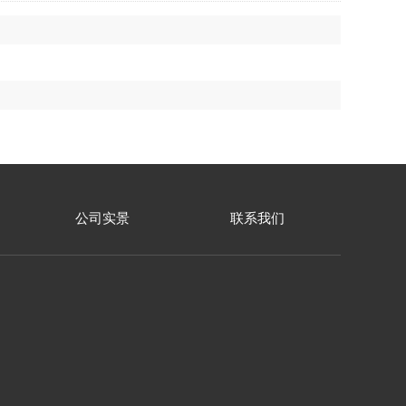
公司实景
联系我们