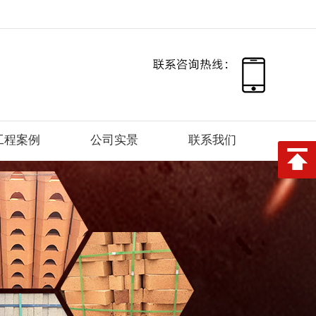
工程案例
公司实景
联系我们