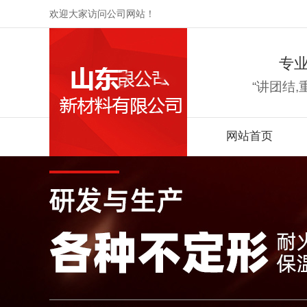
欢迎大家访问公司网站！
专
“讲团结,
网站首页