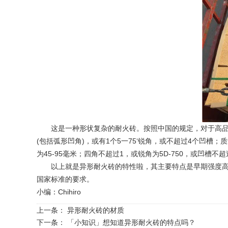
这是一种形状复杂的耐火砖。按照中国的规定，对于高品质、
(包括弧形凹角)，或有1个5一75‘锐角，或不超过4个凹槽；
为45-95毫米；四角不超过1，或锐角为5D-750，或凹
以上就是异形耐火砖的特性啦，其主要特点是早期强度高，3
国家标准的要求。
小编：Chihiro
上一条：
异形耐火砖的材质
下一条：
「小知识」想知道异形耐火砖的特点吗？