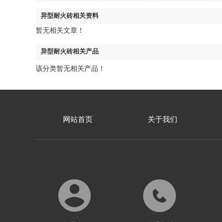
异型耐火砖相关资料
暂无相关文章！
异型耐火砖相关产品
该分类暂无相关产品！
网站首页
关于我们