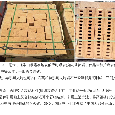
-0.2毫米，通常由暴露在地表的应时母岩(如花儿岗岩、伟晶岩和片麻
含中等杂质，一般需要选矿。
粒径合成。异形耐火砖也可以由石英和异形耐火砖岩石经粉碎和抛光制成，它
合理引入高铝材料(磨细高铝铝土矿、工业铝合金或a-al2o 3微粉、
引用粘土复合粘结剂或莫来石粘结剂。引用上述方法，将高铝砖的负荷软化
中有许多特殊的耐火砖。如今，国际中小企业占据了中国大部分商场，