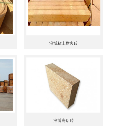
淄博粘土耐火砖
淄博高铝砖