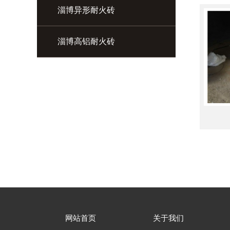
淄博异形耐火砖
淄博高铝耐火砖
网站首页
关于我们