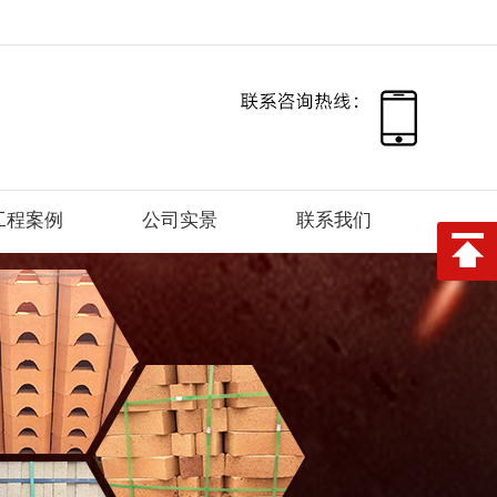
工程案例
公司实景
联系我们