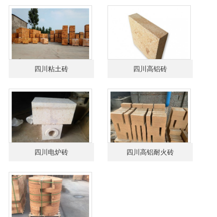
四川粘土砖
四川高铝砖
四川电炉砖
四川高铝耐火砖